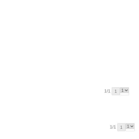
1/1
1
1/1
1